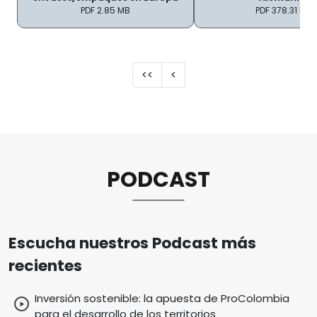
PDF 2.85 MB
PDF 378.31 KB
Paginación
Primera página
Página anterior
<<
<
PODCAST
Escucha nuestros Podcast más
recientes
Inversión sostenible: la apuesta de ProColombia
para el desarrollo de los territorios