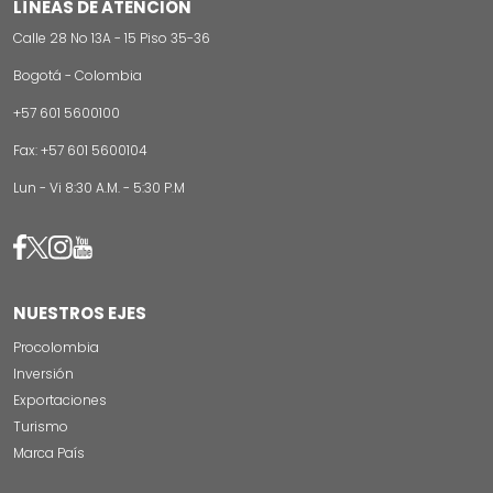
LÍNEAS DE ATENCIÓN
Calle 28 No 13A - 15 Piso 35-36
Bogotá - Colombia
+57 601 5600100
Fax: +57 601 5600104
Lun - Vi 8:30 A.M. - 5:30 P.M
Image
Image
Image
Image
NUESTROS EJES
Procolombia
Inversión
Exportaciones
Turismo
Marca País