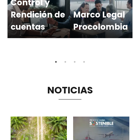
Control y
rendicion-de-
legal-procolombia#info-
en-
cuentas#info-
transparency
Rendición de
Marco Legal
transparency
cuentas
Procolombia
P
NOTICIAS