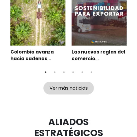
¿
a
C
r
Colombia avanza
Las nuevas reglas del
e
l
hacia cadenas
comercio
s
agroexportadoras
internacional
sostenibles: café,
impulsan la
cacao y palma
transformación
lideran la ruta para
sostenible de las
Ver más noticias
exportar sin
empresas
deforestar
colombianas
ALIADOS
ESTRATÉGICOS