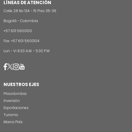
LÍNEAS DE ATENCIÓN
Calle 28 No 13A - 15 Piso 35-36
Bogotá - Colombia
+57 601 5600100
Fax: +57 601 5600104
Lun - Vi 8:30 A.M. - 5:30 P.M
Image
Image
Image
Image
NUESTROS EJES
Procolombia
Inversión
Exportaciones
Turismo
Marca País