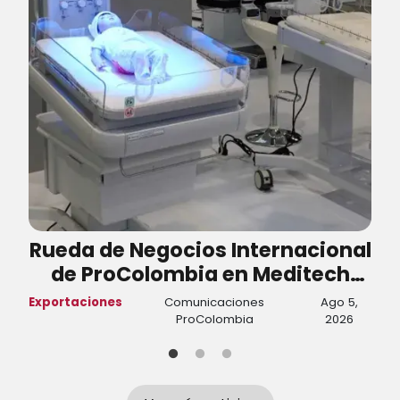
Rueda de Negocios Internacional
de ProColombia en Meditech
generó negocios por cerca de
Exportaciones
Comunicaciones
Ago 5,
T
USD 5,8 millones
ProColombia
2026