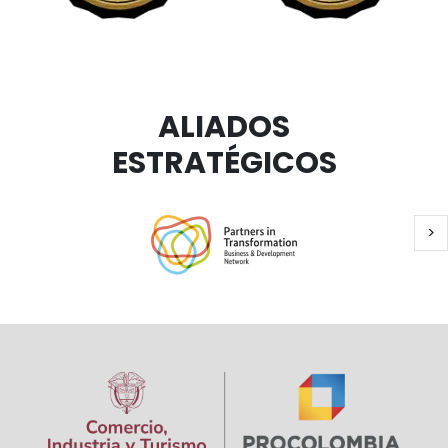
ALIADOS
ESTRATÉGICOS
Si
>
Paginación
Image