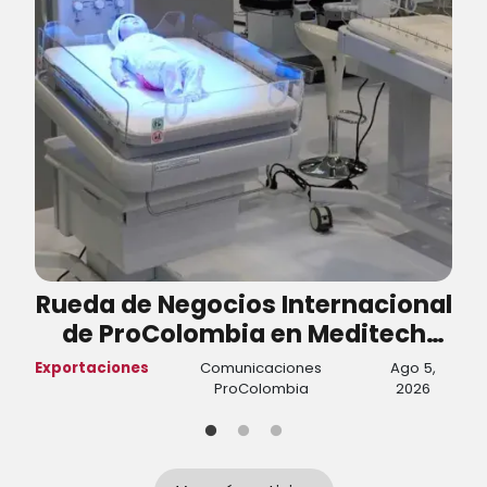
Rueda de Negocios Internacional
de ProColombia en Meditech
generó negocios por cerca de
Exportaciones
Comunicaciones
Ago 5,
T
USD 5,8 millones
ProColombia
2026