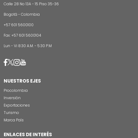
Calle 28 No 13A - 15 Piso 35-36
Bogotá - Colombia
+57 601 5600100
Fax: +57 601 5600104
Lun - Vi 8:30 A.M. - 5:30 P.M
Image
Image
Image
Image
NUESTROS EJES
Procolombia
Inversión
Exportaciones
Turismo
Marca País
ENLACES DE INTERÉS