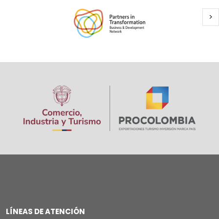
Si
>
Paginación
Image
LÍNEAS DE ATENCIÓN