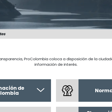
tes
ransparencia, ProColombia coloca a disposición de la ciuda
información de interés.
mación de
Norma
lombia
Términos
y