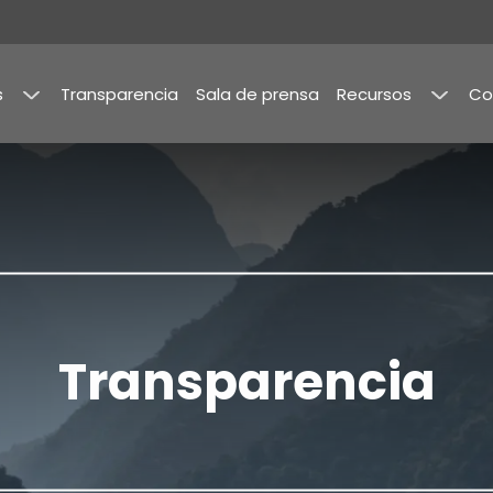
s
Transparencia
Sala de prensa
Recursos
Co
a
Publicaciones
mbia
y
Estudios
de
Mercado
imientos
Memorias
Transparencia
rama
ilidad