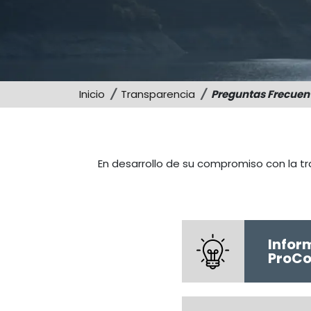
Inicio
Transparencia
Preguntas Frecuen
En desarrollo de su compromiso con la t
Infor
ProCo
Sistema
de