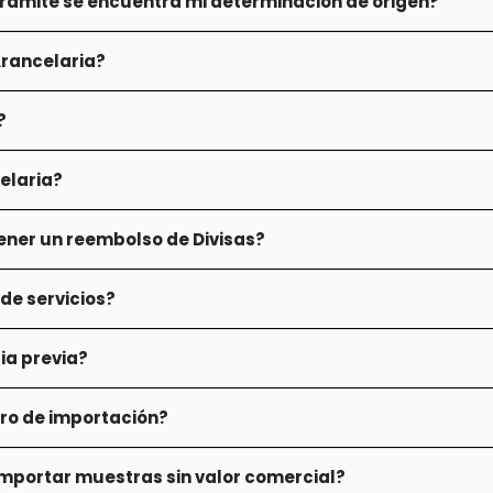
rámite se encuentra mi determinación de origen?
Arancelaria?
?
elaria?
ener un reembolso de Divisas?
de servicios?
ia previa?
ro de importación?
importar muestras sin valor comercial?