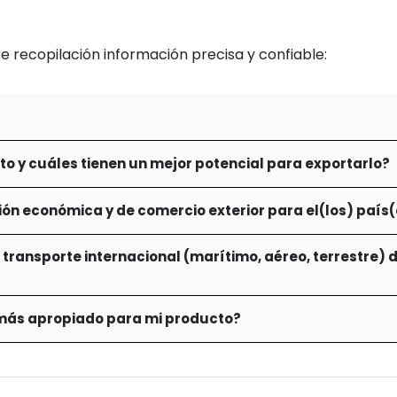
de
Desarrollo
 recopilación información precisa y confiable:
Planeación
Estratégica
del
Sector
 y cuáles tienen un mejor potencial para exportarlo?
n económica y de comercio exterior para el(los) país(e
 el transporte internacional (marítimo, aéreo, terrestre
 más apropiado para mi producto?