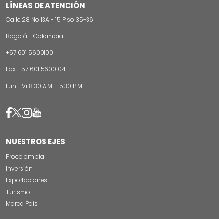
LÍNEAS DE ATENCIÓN
Calle 28 No 13A - 15 Piso 35-36
Bogotá - Colombia
+57 601 5600100
Fax: +57 601 5600104
Lun - Vi 8:30 A.M. - 5:30 P.M
Image
Image
Image
Image
NUESTROS EJES
Procolombia
Inversión
Exportaciones
Turismo
Marca País