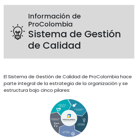
Código
Trabaje
Control
de
con
y
buen
nosotros
Rendición
Marco
Información de
gobierno
de
Legal
corporativo
cuentas
Procolombia
ProColombia
Sistema de Gestión
Indicadores
Políticas
de
de Calidad
Contratación
Informes
de
gestión
Plan
Nacional
El Sistema de Gestión de Calidad de ProColombia hace
de
parte integral de la estrategia de la organización y se
Desarrollo
estructura bajo cinco pilares:
Planeación
Image
Estratégica
del
Sector