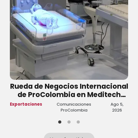
Rueda de Negocios Internacional
de ProColombia en Meditech
generó negocios por cerca de
Exportaciones
Comunicaciones
Ago 5,
T
USD 5,8 millones
ProColombia
2026