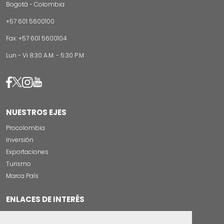
Bogotá - Colombia
+57 601 5600100
Fax: +57 601 5600104
Lun - Vi 8:30 A.M. - 5:30 P.M
Image
Image
Image
Image
NUESTROS EJES
Procolombia
Inversión
Exportaciones
Turismo
Marca País
ENLACES DE INTERÉS
Servicios al Ciudadano