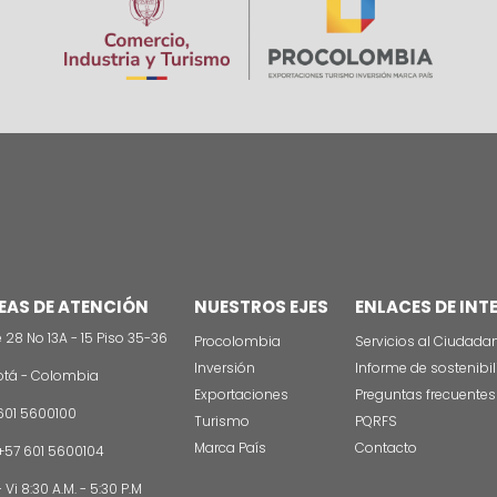
EAS DE ATENCIÓN
NUESTROS EJES
ENLACES DE INT
e 28 No 13A - 15 Piso 35-36
Procolombia
Servicios al Ciudada
Inversión
Informe de sostenibi
tá - Colombia
Exportaciones
Preguntas frecuentes
601 5600100
Turismo
PQRFS
Marca País
Contacto
 +57 601 5600104
 Vi 8:30 A.M. - 5:30 P.M