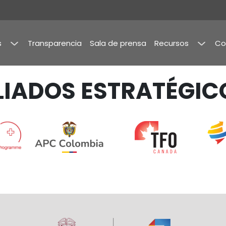
s
Transparencia
Sala de prensa
Recursos
Co
a
Publicaciones
LIADOS ESTRATÉGIC
mbia
y
Estudios
de
Mercado
imientos
Memorias
rama
ilidad
Image