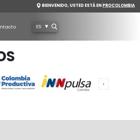
IMAGE
BIENVENIDO, USTED ESTÁ EN
PROCOLOMBIA
ES
ntacto
OS
Siguiente págin
›