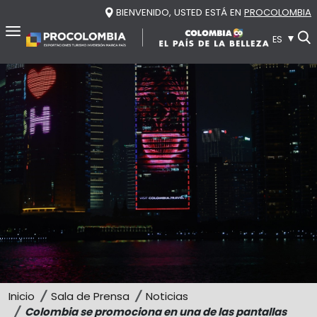
Pasar al contenido principal
BIENVENIDO, USTED ESTÁ EN
PROCOLOMBIA
ES
Inicio
Nosotros
Conozca ProColombia
Transparencia
Reconocimientos
Sala de prensa
Red de oficinas
Recursos
Inicio
Sala de Prensa
Noticias
Organigrama
Publicaciones y Estudios de Mercado
Contacto
Colombia se promociona en una de las pantallas