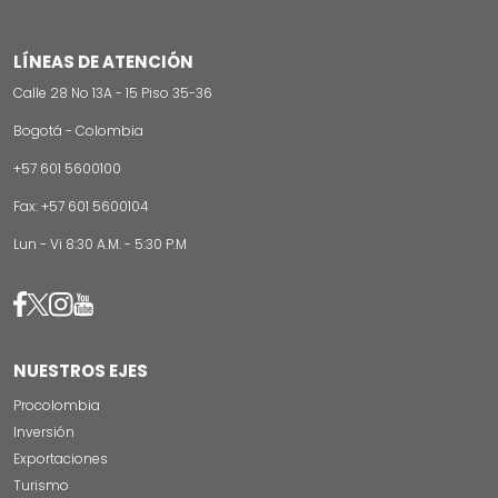
LÍNEAS DE ATENCIÓN
Calle 28 No 13A - 15 Piso 35-36
Bogotá - Colombia
+57 601 5600100
Fax: +57 601 5600104
Lun - Vi 8:30 A.M. - 5:30 P.M
Image
Image
Image
Image
NUESTROS EJES
Procolombia
Inversión
Exportaciones
Turismo