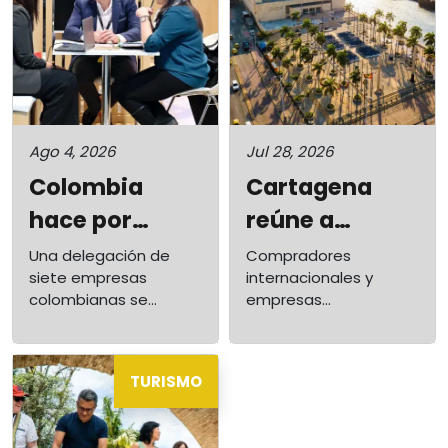
Ago 4, 2026
Jul 28, 2026
Colombia
Cartagena
hace por
reúne a
primera vez
empresas de
Una delegación de
Compradores
siete empresas
internacionales y
una misión
10 países para
colombianas se
empresas
comercial de
impulsar
reunirá por primera vez
colombianas se dan
con los principales
cita este 28 de julio en
turismo en
negocios en
mayoristas de turismo
torno al turismo
Australia
turismo
TURISMO
de Sídney, Melbourne y
LGBTQ+,
Brisbane.
afrodescendiente y
diverso
accesible, tres