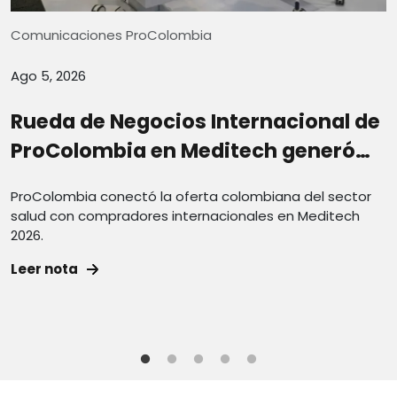
Comunicaciones ProColombia
C
Ago 5, 2026
A
Rueda de Negocios Internacional de
ProColombia en Meditech generó
negocios por cerca de USD 5,8
A
ProColombia conectó la oferta colombiana del sector
U
millones
salud con compradores internacionales en Meditech
r
2026.
d
Leer nota
L