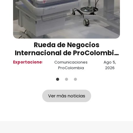
s
Rueda de Negocios
es
Internacional de ProColombia
os
en Meditech generó negocios
3,
Exportaciones
Comunicaciones
Ago 5,
Tu
e
por cerca de USD 5,8 millones
6
ProColombia
2026
Ver más noticias