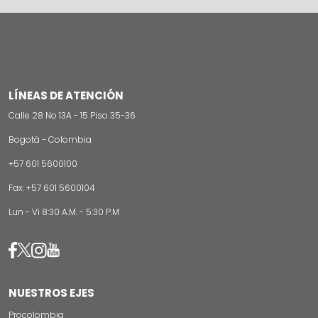
LÍNEAS DE ATENCIÓN
Calle 28 No 13A - 15 Piso 35-36
Bogotá - Colombia
+57 601 5600100
Fax: +57 601 5600104
Lun - Vi 8:30 A.M. - 5:30 P.M
Image
Image
Image
Image
NUESTROS EJES
Procolombia