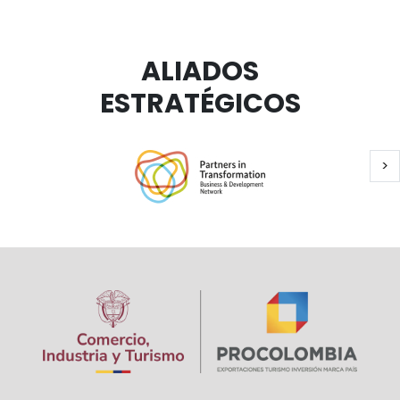
ALIADOS
ESTRATÉGICOS
Si
>
Paginación
Image