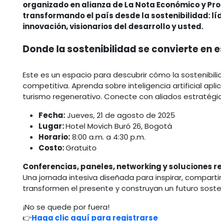
organizado en alianza de La Nota Económico y Pr
transformando el país desde la sostenibilidad: l
innovación, visionarios del desarrollo y usted.
Donde la sostenibilidad se convierte en e
Este es un espacio para descubrir cómo la sostenibil
competitiva. Aprenda sobre inteligencia artificial apli
turismo regenerativo. Conecte con aliados estratégicos 
Fecha:
Jueves, 21 de agosto de 2025
Lugar:
Hotel Movich Buró 26, Bogotá
Horario:
8:00 a.m. a 4:30 p.m.
Costo:
Gratuito
Conferencias, paneles, networking y soluciones re
Una jornada intesiva diseñada para inspirar, comparti
transformen el presente y construyan un futuro soste
¡No se quede por fuera!
👉
Haga clic aquí para registrarse