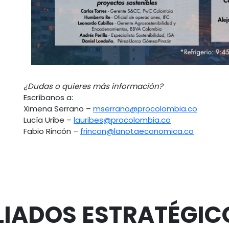
¿Dudas o quieres más información?
Escríbanos a:
Ximena Serrano –
mserrano@procolombia.co
Lucía Uribe –
lauribes@procolombia.co
Fabio Rincón –
frincon@lanotaeconomica.co
LIADOS ESTRATÉGIC