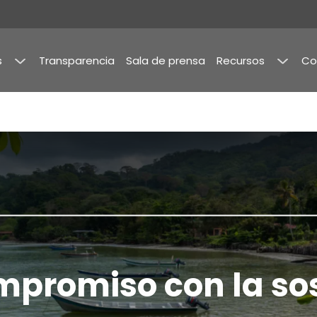
s
Transparencia
Sala de prensa
Recursos
Co
a
Publicaciones
mbia
y
Estudios
de
Mercado
imientos
Memorias
rama
mpromiso con la sos
ilidad