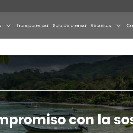
s
Transparencia
Sala de prensa
Recursos
Co
a
Publicaciones
mbia
y
Estudios
de
Mercado
imientos
Memorias
rama
mpromiso con la sos
ilidad