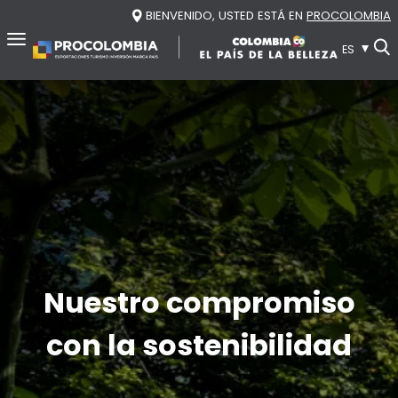
Pasar al contenido principal
BIENVENIDO, USTED ESTÁ EN
PROCOLOMBIA
ES
Inicio
Nosotros
Conozca ProColombia
Transparencia
Reconocimientos
Sala de prensa
Nuestro compromiso
Red de oficinas
Recursos
con la sostenibilidad
Organigrama
Publicaciones y Estudios de Mercado
Contacto