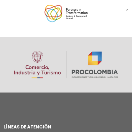
Si
>
Paginación
Image
LÍNEAS DE ATENCIÓN