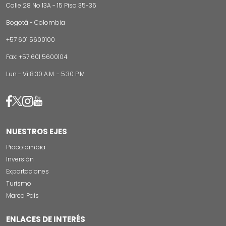
Calle 28 No 13A - 15 Piso 35-36
Bogotá - Colombia
+57 601 5600100
Fax: +57 601 5600104
Lun - Vi 8:30 A.M. - 5:30 P.M
Image
Image
Image
Image
NUESTROS EJES
Procolombia
Inversión
Exportaciones
Turismo
Marca País
ENLACES DE INTERÉS