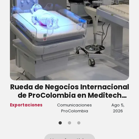
Rueda de Negocios Internacional
de ProColombia en Meditech
generó negocios por cerca de
Exportaciones
Comunicaciones
Ago 5,
T
USD 5,8 millones
ProColombia
2026