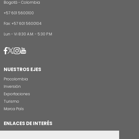
Bogotá - Colombia
+57 601 5600100
Fax: +57 601 5600104
Lun - Vi 8:30 A.M. - 5:30 P.M
Image
Image
Image
Image
NUESTROS EJES
Procolombia
Inversión
Exportaciones
Turismo
Marca País
ENLACES DE INTERÉS
Servicios al Ciudadano