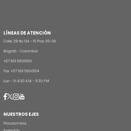
LÍNEAS DE ATENCIÓN
Calle 28 No 13A - 15 Piso 35-36
Bogotá - Colombia
+57 601 5600100
Fax: +57 601 5600104
Lun - Vi 8:30 A.M. - 5:30 P.M
Image
Image
Image
Image
NUESTROS EJES
Procolombia
Inversión