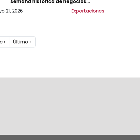
semana histórica de negocios
internacionales en Bogotá
o 21, 2026
Exportaciones
te página
Última página
e ›
Último »