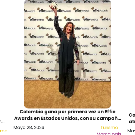
Colombia gana por primera vez un Effie
s
Ca
Awards en Estados Unidos, con su campaña
ra
at
Humanimal Tourism
Mayo 28, 2026
Turismo
smo
May
Marca país