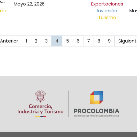
por
Forum y la actualización del Memorando de
Mayo 22, 2026
Exportaciones
Entendimiento entre ProColombia y
smo
Inversión
May
Business Sweden
Turismo
na
ágina anterior
Página
Página
Página
Página actual
Página
Página
Página
Página
Página
Siguien
 Anterior
1
2
3
4
5
6
7
8
9
Siguient
Image