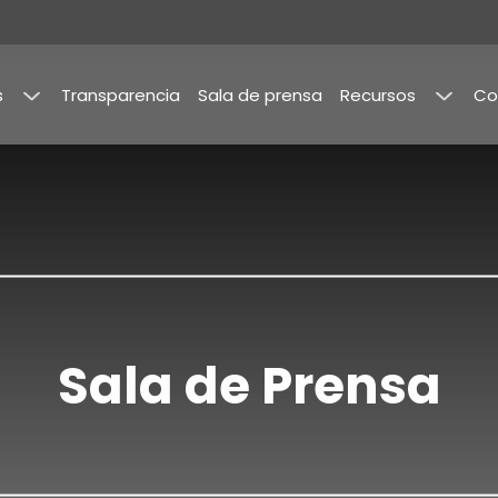
s
Transparencia
Sala de prensa
Recursos
Co
a
Publicaciones
mbia
y
Estudios
de
Mercado
imientos
Memorias
Sala de Prensa
rama
ilidad