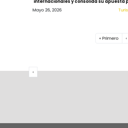
internacionales y consolida su apuesta 
un turismo de alto valor
Mayo 26, 2026
Turi
Paginación
Primera pági
P
« Primero
‹
Paginación
Página anterior
‹