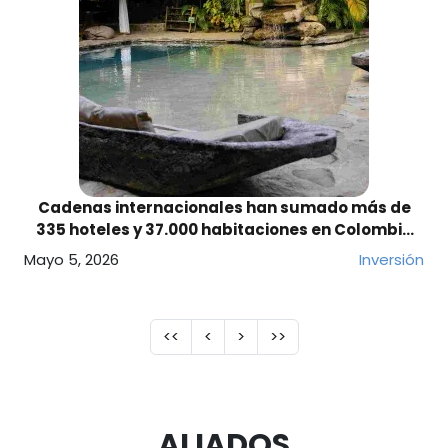
Cadenas internacionales han sumado más de
335 hoteles y 37.000 habitaciones en Colombia
desde 2010
Mayo 5, 2026
Inversión
Paginación
Primera página
Página anterior
Siguiente página
Última página
<<
<
>
>>
ALIADOS