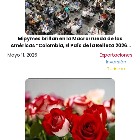
Mipymes brillan en la Macrorrueda de las
Américas “Colombia, El País de la Belleza 2026”
en la que se generaron expectativas de negocios
Mayo 11, 2026
Exportaciones
por USD $354,2 millones
Inversión
Turismo