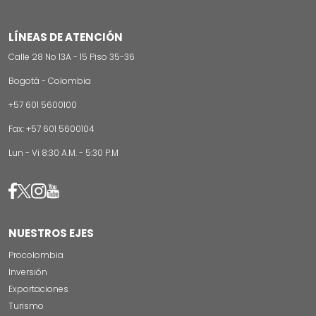
LÍNEAS DE ATENCIÓN
Calle 28 No 13A - 15 Piso 35-36
Bogotá - Colombia
+57 601 5600100
Fax: +57 601 5600104
Lun - Vi 8:30 A.M. - 5:30 P.M
Image
Image
Image
Image
NUESTROS EJES
Procolombia
Inversión
Exportaciones
Turismo