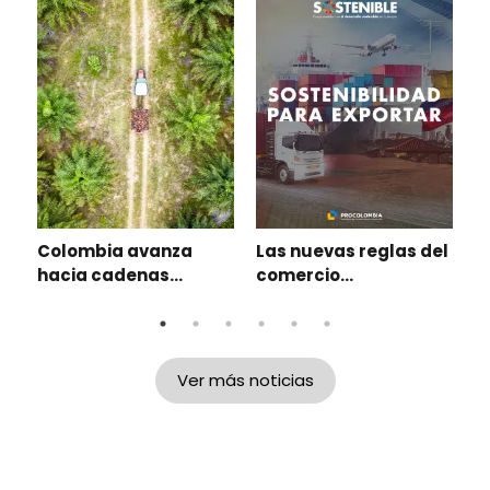
¿
a
C
r
Colombia avanza
Las nuevas reglas del
e
l
hacia cadenas
comercio
s
agroexportadoras
internacional
sostenibles: café,
impulsan la
cacao y palma
transformación
lideran la ruta para
sostenible de las
Ver más noticias
exportar sin
empresas
deforestar
colombianas