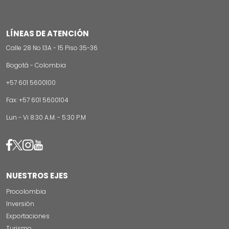
LÍNEAS DE ATENCIÓN
Calle 28 No 13A - 15 Piso 35-36
Bogotá - Colombia
+57 601 5600100
Fax: +57 601 5600104
Lun - Vi 8:30 A.M. - 5:30 P.M
Image
Image
Image
Image
NUESTROS EJES
Procolombia
Inversión
Exportaciones
Turismo