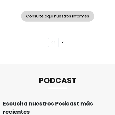
Consulte aquí nuestros informes
Paginación
Primera página
Página anterior
<<
<
PODCAST
Escucha nuestros Podcast más
recientes