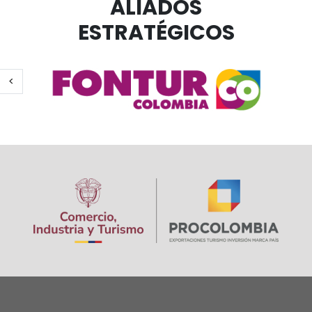
ALIADOS
ESTRATÉGICOS
Página anterior
<
Paginación
Image