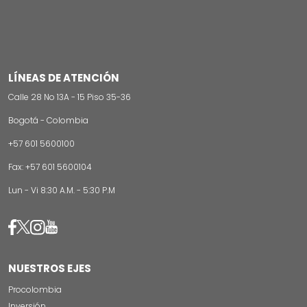
LÍNEAS DE ATENCIÓN
Calle 28 No 13A - 15 Piso 35-36
Bogotá - Colombia
+57 601 5600100
Fax: +57 601 5600104
Lun - Vi 8:30 A.M. - 5:30 P.M
Image
Image
Image
Image
NUESTROS EJES
Procolombia
Inversión